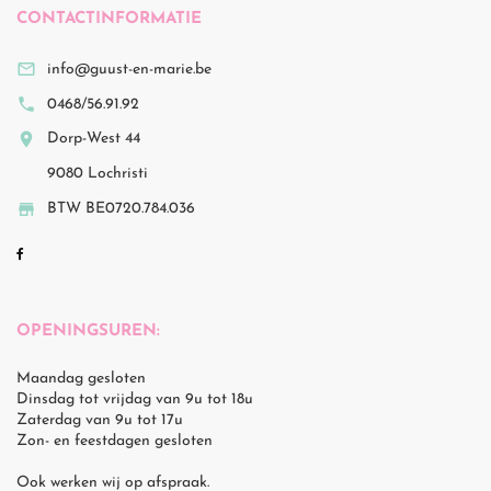
CONTACTINFORMATIE

info@guust-en-marie.be

0468/56.91.92

Dorp-West 44
9080 Lochristi

BTW BE0720.784.036
OPENINGSUREN:
Maandag gesloten
Dinsdag tot vrijdag van 9u tot 18u
Zaterdag van 9u tot 17u
Zon- en feestdagen gesloten
Ook werken wij op afspraak.