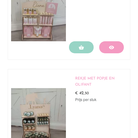


REKJE MET POPJE EN
OLIFANT
42,
€
50
Prijs per stuk