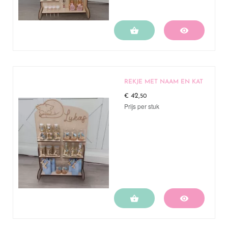


REKJE MET NAAM EN KAT
42,
€
50
Prijs per stuk

