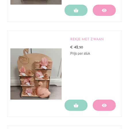


REKJE MET ZWAAN
42,
€
50
Prijs per stuk

